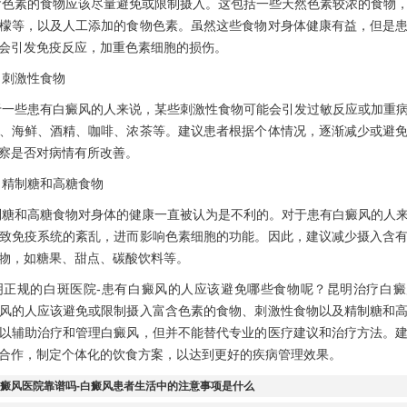
素的食物应该尽量避免或限制摄入。这包括一些天然色素较浓的食物，
檬等，以及人工添加的食物色素。虽然这些食物对身体健康有益，但是
会引发免疫反应，加重色素细胞的损伤。
激性食物
些患有白癜风的人来说，某些刺激性食物可能会引发过敏反应或加重病
、海鲜、酒精、咖啡、浓茶等。建议患者根据个体情况，逐渐减少或避
察是否对病情有所改善。
制糖和高糖食物
和高糖食物对身体的健康一直被认为是不利的。对于患有白癜风的人来
致免疫系统的紊乱，进而影响色素细胞的功能。因此，建议减少摄入含
物，如糖果、甜点、碳酸饮料等。
规的白斑医院-患有白癜风的人应该避免哪些食物呢？昆明治疗白癜
风的人应该避免或限制摄入富含色素的食物、刺激性食物以及精制糖和
以辅助治疗和管理白癜风，但并不能替代专业的医疗建议和治疗方法。
合作，制定个体化的饮食方案，以达到更好的疾病管理效果。
癜风医院靠谱吗-白癜风患者生活中的注意事项是什么