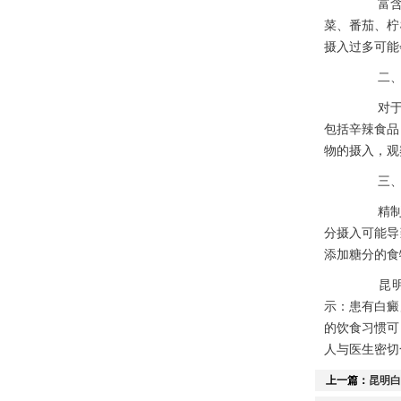
富含色
菜、番茄、柠
摄入过多可能
二、刺
对于一
包括辛辣食品
物的摄入，观
三、精
精制糖
分摄入可能导
添加糖分的食
昆明正
示：患有白癜
的饮食习惯可
人与医生密切
上一篇：
昆明白