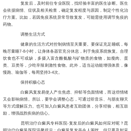
复发后，及时前往专业医院，找经验丰富的医生诊断。医生
会依据病情、症状及相关检查，确定复发程度与原因，制定个性化治
疗方案。比如，若因免疫系统异常导致复发，可能需使用调节免疫的
药物。
调整生活方式
健康的生活方式对控制病情至关重要。要保证充足睡眠，每
晚尽量睡7-8小时，让身体各器官充分休息，利于免疫系统恢复。合理
饮食也不可或缺，多摄入富含酪氨酸与矿物质的食物，如瘦肉、蛋
类、豆类等，少吃辛辣刺激性食物。此外，适当运动能增强体质，像
慢跑、瑜伽等，每周坚持3-4次。
保持积极心态
白癜风复发易使人产生焦虑、抑郁等负面情绪，而这些情绪
又会影响病情。所以，要学会调整心态，可通过听音乐、与朋友聊天
等方式缓解压力。也可加入白癜风患者互助团体，分享经验，相互鼓
励，增强战胜疾病的信心。
昆明治疗白癜风专科医院-复发后的白癜风如何应对呢？昆
明治疗白癜风医院温馨提示：白癜风复发虽令人困扰，但只要及时采