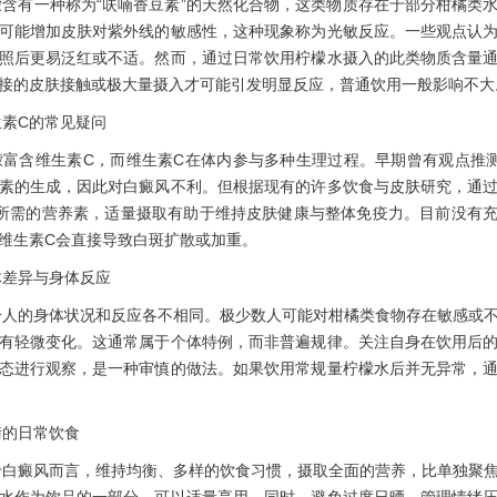
有一种称为“呋喃香豆素”的天然化合物，这类物质存在于部分柑橘类水
可能增加皮肤对紫外线的敏感性，这种现象称为光敏反应。一些观点认
照后更易泛红或不适。然而，通过日常饮用柠檬水摄入的此类物质含量
接的皮肤接触或极大量摄入才可能引发明显反应，普通饮用一般影响不大
C的常见疑问
含维生素C，而维生素C在体内参与多种生理过程。早期曾有观点推测
素的生成，因此对白癜风不利。但根据现有的许多饮食与皮肤研究，通
所需的营养素，适量摄取有助于维持皮肤健康与整体免疫力。目前没有
维生素C会直接导致白斑扩散或加重。
异与身体反应
的身体状况和反应各不相同。极少数人可能对柑橘类食物存在敏感或不
有轻微变化。这通常属于个体特例，而非普遍规律。关注自身在饮用后
态进行观察，是一种审慎的做法。如果饮用常规量柠檬水后并无异常，
日常饮食
癜风而言，维持均衡、多样的饮食习惯，摄取全面的营养，比单独聚焦
水作为饮品的一部分，可以适量享用。同时，避免过度日晒、管理情绪