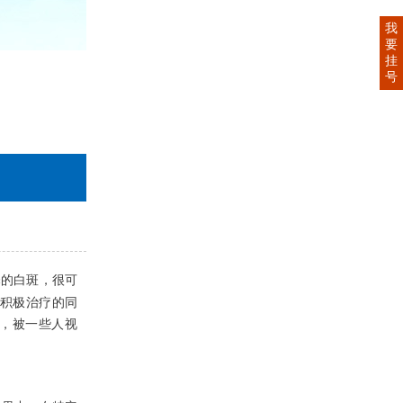
我
要
挂
号
释的白斑，很可
积极治疗的同
，被一些人视