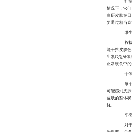
柠檬含
情况下，它们
白斑皮肤在日
要通过相当直
维生素
柠檬富
能干扰皮肤色
生素C是身体
正常饮食中的
个体差
每个人
可能感到皮肤
皮肤的整体状
忧。
平衡的
对于白
为重要。柠檬