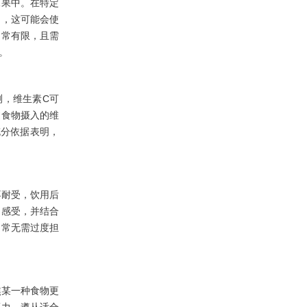
果中。在特定
为，这可能会使
通常有限，且需
。
，维生素C可
过食物摄入的维
充分依据表明，
耐受，饮用后
的感受，并结合
通常无需过度担
某一种食物更
压力、遵从适合