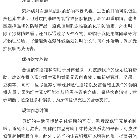
注重防晒措施
紫外线对白癜风皮肤的影响不容忽视。适当的日晒可以促进
黑色素生成，但过度的暴晒可能导致皮肤损伤，甚至加重病情。患者
应选择温和的防晒产品，避免使用刺激性强的化学防晒霜。外出时，
除了涂抹防晒霜，还可以通过穿长袖衣物、戴帽子或使用遮阳伞等方
式物理防晒。尽量避免在紫外线强烈的时段长时间户外活动，保护受
损皮肤免受伤害。
保持饮食均衡
合理的饮食结构有助于身体健康，对皮肤状态的稳定也有帮
助。建议多摄入富含维生素和微量元素的食物，如新鲜蔬菜、坚果、
豆类等。同时，应尽量减少辛辣刺激性食物以及富含维生素C的食物
摄入量，因为维生素C可能会影响黑色素的合成。保持饮食清淡，营
养均衡，避免挑食和偏食，为身体提供充足的营养支持。
规律作息时间
良好的生活习惯是身体健康的基石。患者应保证充足的睡
眠，避免长期熬夜。规律的作息有助于维持免疫系统的平衡，对皮肤
修复起到积极作用。此外，适当的体育锻炼可以增强体质，提高身体