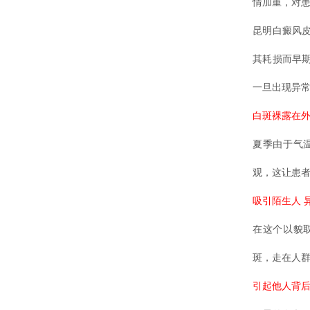
情加重，对
昆明白癜风
其耗损而早
一旦出现异
白斑裸露在外
夏季由于气
观，这让患
吸引陌生人 
在这个以貌
斑，走在人
引起他人背