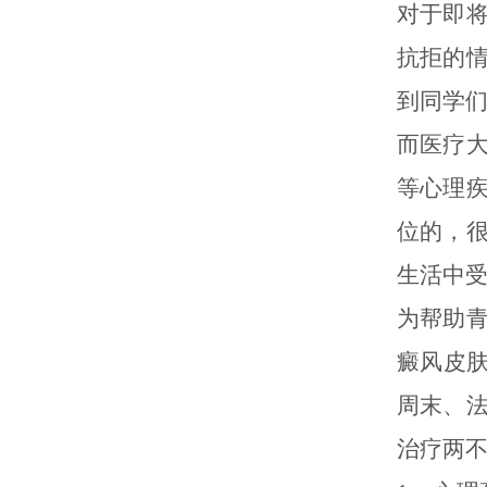
对于即
抗拒的
到同学
而医疗
等心理
位的，
生活中
为帮助
癜风皮肤
周末、
治疗两