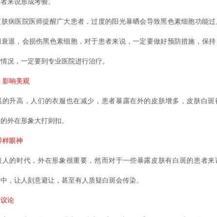
患者来说形成考验。
皮肤病医院医师提醒广大患者，过度的阳光暴晒会导致黑色素细胞功能过
期衰退，会损伤黑色素细胞，对于患者来说，一定要做好预防措施，保持
常情况，一定要到专业医院进行治疗。
 影响美观
温的升高，人们的衣服也在减少，患者暴露在外的皮肤增多，皮肤白斑
者的外在形象大打则扣。
异样眼神
取人的时代，外在形象很重要，然而对于一些暴露皮肤有白斑的患者来
群中，让人刻意避让，甚至有人质疑白斑会传染。
后议论