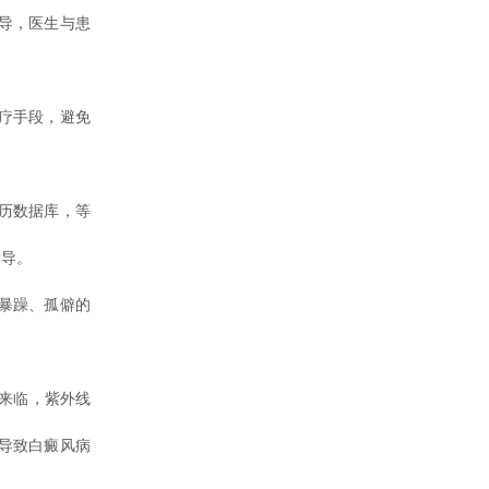
导，医生与患
疗手段，避免
历数据库，等
指导。
暴躁、孤僻的
要来临，紫外线
导致白癜风病