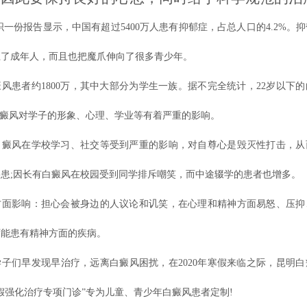
一份报告显示，中国有超过5400万人患有抑郁症，占总人口的4.2%。
上了成年人，而且也把魔爪伸向了很多青少年。
风患者约1800万，其中大部分为学生一族。据不完全统计，22岁以下
白癜风对学子的形象、心理、学业等有着严重的影响。
白癜风在学校学习、社交等受到严重的影响，对自尊心是毁灭性打击，从
患;因长有白癜风在校园受到同学排斥嘲笑，而中途辍学的患者也增多。
方面影响：担心会被身边的人议论和讥笑，在心理和精神方面易怒、压抑
可能患有精神方面的疾病。
子们早发现早治疗，远离白癜风困扰，在2020年寒假来临之际，昆明
假强化治疗专项门诊”专为儿童、青少年白癜风患者定制!