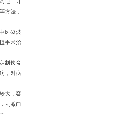
沟通，详
等方法，
中医磁波
培植手术治
定制饮食
访，对病
较大，容
，刺激白
疗。