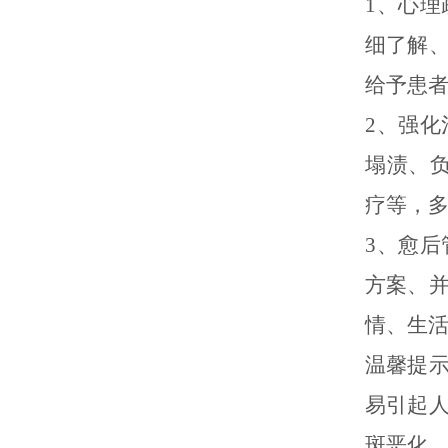
1、心
细了解
给予患
2、强
塌渍、负
疗等，
3、愈
方案、
情、生
温馨提
易引起
斑恶化