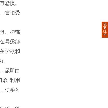
有恐惧、
，害怕受
我
要
惧、抑郁
挂
号
在暴露部
在学校和
力。
，昆明白
门诊”利用
，使学习