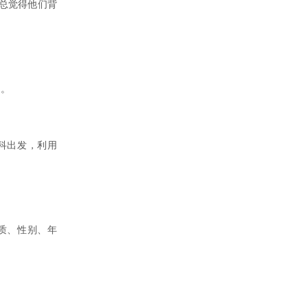
总觉得他们背
门。
科出发，利用
质、性别、年