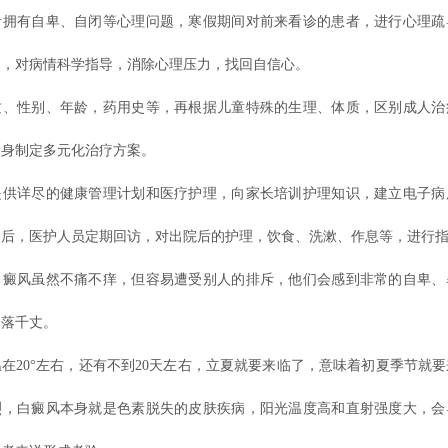
者拥有自卑、自闭等心理问题，寒假期间对前来看诊的患者，进行心理疏
通，对病情科学指导，消除心理压力，找回自信心。
质、性别、年龄，药用史等，再根据儿童特殊的生理、体质，区别成人治
量身制定多元化治疗方案。
提供详尽的健康管理计划和医疗护理，向家长培训护理知识，建立电子病
园后，医护人员定期回访，对出院后的护理，饮食、洗漱、作息等，进行
白癜风虽然不痛不痒，但容易遭受别人的排斥，他们会感到非常的自卑、
一落千丈。
在20°左右，还有不到20天左右，立夏就要来临了，意味着初夏季节就
烈，白癜风本身就是色素脱失的皮肤疾病，阳光温度高和直射强度大，会