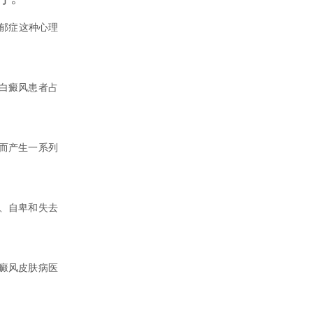
抑郁症这种心理
的白癜风患者占
而产生一系列
、自卑和失去
白癜风皮肤病医