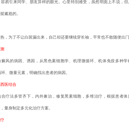
容易引来同学、朋友异样的眼光。心里特别难受，虽然明面上不说，但
，挺尴尬的。
越热，为了不让白斑漏出来，自己却还要继续穿长袖，平常也不敢随便出
检测
白癜风的病因、诱因，从黑色素细胞学、机理微循环、机体免疫多种学
微循环、微量元素，明确找出患者的病因。
中西医结合
结合疗法多管齐下，内外兼治，修复黑素细胞，多维治疗，根据患者体
等，量身制定多元化治疗方案。
治疗