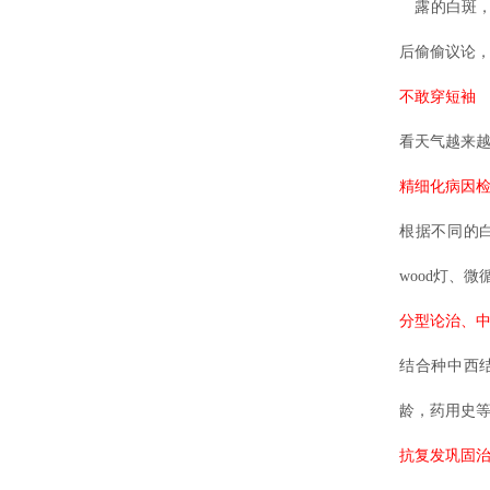
露的白斑，
后偷偷议论
不敢穿短袖
看天气越来
精细化病因
根据不同的
wood灯、
分型论治、
结合种中西
龄，药用史
抗复发巩固