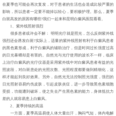
在夏季也可能会再次复发，对于患者的生活也会造成比较严重的
影响，所以患者一定要不能掉以轻心，要积极护理。那么，夏季
白斑高发的原因有哪些?我们一起来和昆明白癜风医院看看。
1、紫外线照射强烈
很多患者或许会不解： 明明光疗就是照光，怎么反倒紫外线
强烈还会诱发白斑?实际上，适量的紫外线照射有利于白癜风患者
的黑色素形成，利于白癜风的辅助治疗，但是时间过长强度过高
的日光暴晒却是有害的。自然光与光疗使用的波长不一样，临床
上治疗白癜风的光疗仪器是采用紫外线中对白癜风患者有益的光
照波段，对白斑患处的光照次数、光照程度都要做到精细化，这
样才能起到良好效果。另外，自然光无法控制照光强度，强烈的
日光照射容易灼伤皮肤，引起皮肤炎症，进一步导致黑色素细胞
受损，功能遭到破坏，使之失去产生黑色素的能力，身体抵抗力
差的人就容易患上白癜风。
2、夏季持续的高温
一方面，夏季高温易使人体大量出汗，胸闷气短，体内电解