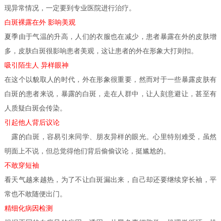
现异常情况，一定要到专业医院进行治疗。
白斑裸露在外 影响美观
夏季由于气温的升高，人们的衣服也在减少，患者暴露在外的皮肤增
多，皮肤白斑很影响患者美观，这让患者的外在形象大打则扣。
吸引陌生人 异样眼神
在这个以貌取人的时代，外在形象很重要，然而对于一些暴露皮肤有
白斑的患者来说，暴露的白斑，走在人群中，让人刻意避让，甚至有
人质疑白斑会传染。
引起他人背后议论
露的白斑，容易引来同学、朋友异样的眼光。心里特别难受，虽然
明面上不说，但总觉得他们背后偷偷议论，挺尴尬的。
不敢穿短袖
看天气越来越热，为了不让白斑漏出来，自己却还要继续穿长袖，平
常也不敢随便出门。
精细化病因检测