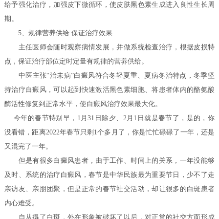
给予强化治疗，加强皮下微循环，使皮肤黑色素生成进入良性生长周
期。
5、规律营养供给 保证治疗效果
主任医师会随时观察病情发展，并做系统检查治疗，根据皮损特
点，保证治疗部位定时定量有规律的营养供给。
中医主张“治未病”白癜风符合冬轻夏重、夏病冬治特点，冬季坚
持治疗白癜风，可以起到快速激活黑色素细胞、将患者体内的酪氨酸
酶活性修复到正常水平，使白癜风治疗效果最大化。
今年的春节特别早，1月31日除夕、2月1日就是春节了，是的，你
没看错，距离2022年春节只剩1个多月了，你是忙忙碌碌了一年，还是
又混完了一年。
但是有很多白癜风患者，由于工作、时间上的关系，一年没能够
及时、系统的治疗白癜风，春节是中华民族最为重要节日，少不了走
亲访友、亲朋团聚，但是正常的春节社交活动，却让很多的白斑患者
内心难受。
自从得了白斑，外在形象被破坏了以后，对正常的社交方面形成