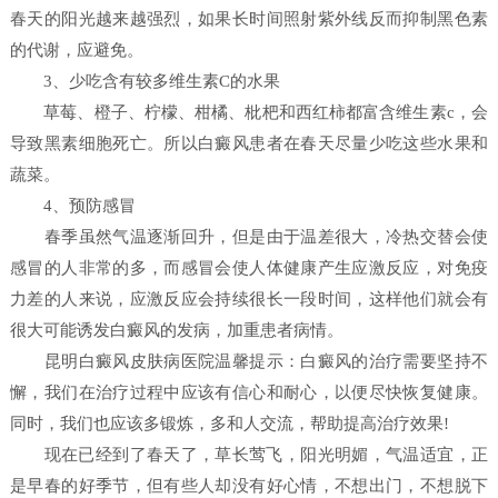
春天的阳光越来越强烈，如果长时间照射紫外线反而抑制黑色素
的代谢，应避免。
3、少吃含有较多维生素C的水果
草莓、橙子、柠檬、柑橘、枇杷和西红柿都富含维生素c，会
导致黑素细胞死亡。所以白癜风患者在春天尽量少吃这些水果和
蔬菜。
4、预防感冒
春季虽然气温逐渐回升，但是由于温差很大，冷热交替会使
感冒的人非常的多，而感冒会使人体健康产生应激反应，对免疫
力差的人来说，应激反应会持续很长一段时间，这样他们就会有
很大可能诱发白癜风的发病，加重患者病情。
昆明白癜风皮肤病医院温馨提示：白癜风的治疗需要坚持不
懈，我们在治疗过程中应该有信心和耐心，以便尽快恢复健康。
同时，我们也应该多锻炼，多和人交流，帮助提高治疗效果!
现在已经到了春天了，草长莺飞，阳光明媚，气温适宜，正
是早春的好季节，但有些人却没有好心情，不想出门，不想脱下