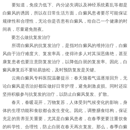
要知道，免疫力低下、内分泌失调以及神经系统紊乱等都是
白癜风的诱因，所以在日常生活方面，白癜风患者要尽可能保证
规律性和合理性，无论你是否患有白癜风，给自己一个健康的时
间表，尽量避免熬夜。
要怎么做抗复发治疗
所谓白癜风的抗复发治疗，是指对白癜风的维持治疗，白癜
风由于治疗难度大、复发率高，使得许多人对其深恶痛绝，甚至
康复患者也要注意防复发治疗，以降低白斑的复发率。因此，白
癜风康复后不要轻易放松，及时预防复发是关键。
云南白癜风专科医院温馨提示：春天随着气温逐渐回升，无
论白癜风是否治好都应做好日常护理，避免刺激皮损。同时还应
坚持积极参与抗复发的治疗，以防止白癜风复发、扩散。
春天，春暖花开，万物复苏，人体受到气候变化的影响，身
体的生理功能和食欲都会发生变化。因此，调整膳食结构，保证
充足的营养至关重要，尤其是白癜风患者，在春季更要注重饮食
的科学性、合理性，防止白斑在春天再次复发。那么，春季白癜