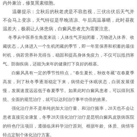
内外兼治，修复黑素细胞。
温馨提示：立秋后的秋老虎是不容忽视，三伏出伏后天气并
不会马上变凉，天气特征是早晚清凉、午后高温暴晒，此时昼夜
温差大，极易让人体患病，白癜风患者尤为需要注意。
冬季从中医养生角度来说：人体生气开始闭蓄，万物进入休养、收
藏状态，人体进入一个生机闭藏的季节，即一年里保养和积蓄的最佳
时机，倘若营养补充得当，稳固和提高身体免疫力，不仅可以抵挡寒
气、防御疾病，还能为来年的健康打下良好的根基。
白癜风具有一定的季节性特点，“春生夏长，秋收冬藏”在春夏季
高发，到了秋冬季逐渐稳定下来，病情处于休眠状态，白斑发展缓
慢，发展速度远远低于春夏季节。如果此时白癜风患者，可以得到系
统、全面的规范治疗，就可以达到治疗事半功倍的效果。
强化治疗并不是单纯的加大治疗量、和治疗频率，28天也不会让
患者直接完全康复，冬季28天强化治疗治疗是昆明白癜风皮肤病医院
的特色疗法项目，遵循临床科学治疗原则、根据年龄、体质、病情等
特点定制个体化治疗方案。