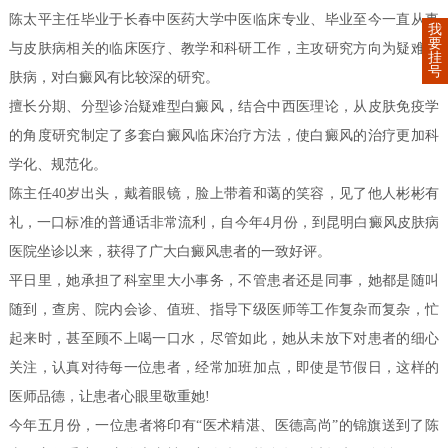
陈太平主任毕业于长春中医药大学中医临床专业、毕业至今一直从事
我
要
与皮肤病相关的临床医疗、教学和科研工作，主攻研究方向为疑难皮
挂
号
肤病，对白癜风有比较深的研究。
擅长分期、分型诊治疑难型白癜风，结合中西医理论，从皮肤免疫学
的角度研究制定了多套白癜风临床治疗方法，使白癜风的治疗更加科
学化、规范化。
陈主任40岁出头，戴着眼镜，脸上带着和蔼的笑容，见了他人彬彬有
礼，一口标准的普通话非常流利，自今年4月份，到昆明白癜风皮肤病
医院坐诊以来，获得了广大白癜风患者的一致好评。
平日里，她承担了科室里大小事务，不管患者还是同事，她都是随叫
随到，查房、院内会诊、值班、指导下级医师等工作复杂而复杂，忙
起来时，甚至顾不上喝一口水，尽管如此，她从未放下对患者的细心
关注，认真对待每一位患者，经常加班加点，即使是节假日，这样的
医师品德，让患者心眼里敬重她!
今年五月份，一位患者将印有“医术精湛、医德高尚”的锦旗送到了陈