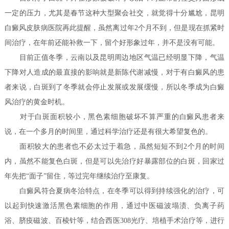
一定的压力，尤其是春节这种大型聚会社交，就觉得十分尴尬，昆明
白癜风皮肤病医院再此提醒，虽然离过年2个月不到，但是现在抓紧时
间治疗，在年前还能补救一下，留个好形象过年，并不是没有可能。
目前正值冬季，云南以及昆明周边地区气温已经明显下降，气温
下降对人造成的最直接的影响就是新陈代谢减慢，对于有白癜风的患
者来说，白斑到了冬季就会停止发展或发展缓慢，所以冬季成为白癜
风治疗的黄金时机。
对于白斑面积较小，黑色素细胞破坏不算严重的白癜风患者来
说，在一个多月的时间里，通过科学治疗还是有很大希望复色的。
面积较大的患者也不必太过于着急，虽然短短不到2个月的时间
内，虽然不能复色白斑，但是可以先治疗好暴露部位的白斑，回家过
年先把“面子”留住，等过完年继续治疗至康复。
白癜风符合夏病冬治特点，在冬季可以得到持续强化的治疗，可
以起到快速激活黑色素细胞的作用，通过中医磁波塌渍、负离子药
浴、脐疫磁波、百棱针等，结合西医308光疗、培植手术治疗等，进行