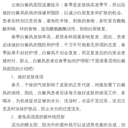
云南白癜风医院温馨提示：春季是皮肤病高发季节，所以应
做好白癜风疾病的保健和预防，以减少白斑复发和扩散的机会。
患者应特别注意饮食，避免吃辛辣、刺激的食物，多吃富含酪氨
酸和铜、锌的食物，提高酪氨酸酶活性，协助白斑恢复。
春季白癜风发病率高，易受各种因素影响复发，因此，患者
必须做好白癜风的预防和护理，千万不可抱着无所谓的态度，春
季如果不好好护理，白癜风不但会复发，而且复发后的白斑会更
难对付。那么，白癜风患者在春季如何护理呢?下面请看昆明白癜
风医院的介绍吧!
1、做好皮肤保湿
春天，干燥的气候影响了皮肤的正常代谢，间接加重了白癜
风的病情。因此，白癜风患者应该每天做好皮肤的保湿工作。多
喝水，为机体提供足够的水分。洗澡时，水温不宜过高，浴后注
意及时涂抹护肤品，防止水分的过度流失。
2、避免高强度的紫外线照射
适当的晒太阳，阳光中的紫外线可以促进黑色素的合成，但