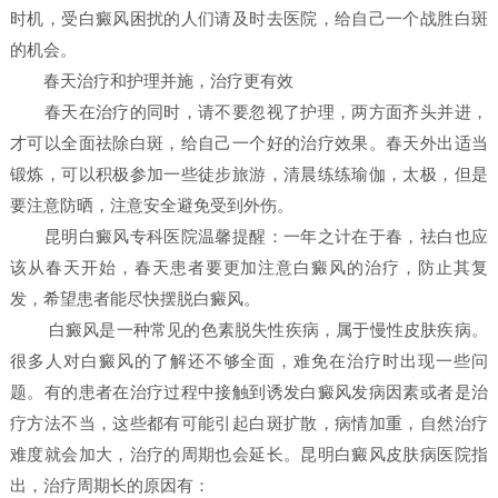
时机，受白癜风困扰的人们请及时去医院，给自己一个战胜白斑
的机会。
春天治疗和护理并施，治疗更有效
春天在治疗的同时，请不要忽视了护理，两方面齐头并进，
才可以全面祛除白斑，给自己一个好的治疗效果。春天外出适当
锻炼，可以积极参加一些徒步旅游，清晨练练瑜伽，太极，但是
要注意防晒，注意安全避免受到外伤。
昆明白癜风专科医院温馨提醒：一年之计在于春，祛白也应
该从春天开始，春天患者要更加注意白癜风的治疗，防止其复
发，希望患者能尽快摆脱白癜风。
白癜风是一种常见的色素脱失性疾病，属于慢性皮肤疾病。
很多人对白癜风的了解还不够全面，难免在治疗时出现一些问
题。有的患者在治疗过程中接触到诱发白癜风发病因素或者是治
疗方法不当，这些都有可能引起白斑扩散，病情加重，自然治疗
难度就会加大，治疗的周期也会延长。昆明白癜风皮肤病医院指
出，治疗周期长的原因有：