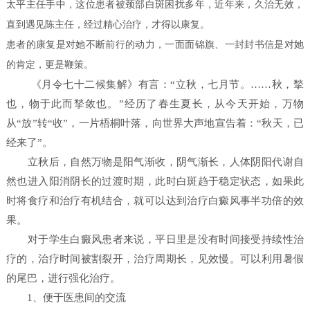
太平主任手中，这位患者被颈部白斑困扰多年，近年来，久治无效，
直到遇见陈主任，经过精心治疗，才得以康复。
患者的康复是对她不断前行的动力，一面面锦旗、一封封书信是对她
的肯定，更是鞭策。
《月令七十二候集解》有言：“立秋，七月节。……秋，揫
也，物于此而揫敛也。”经历了春生夏长，从今天开始，万物
从“放”转“收”，一片梧桐叶落，向世界大声地宣告着：“秋天，已
经来了”。
立秋后，自然万物是阳气渐收，阴气渐长，人体阴阳代谢自
然也进入阳消阴长的过渡时期，此时白斑趋于稳定状态，如果此
时将食疗和治疗有机结合，就可以达到治疗白癜风事半功倍的效
果。
对于学生白癜风患者来说，平日里是没有时间接受持续性治
疗的，治疗时间被割裂开，治疗周期长，见效慢。可以利用暑假
的尾巴，进行强化治疗。
1、便于医患间的交流