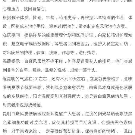
者，进行心理疏导，医生与患者面对面沟通，对病情科学指导，消除
心理压力，找回自信心。
根据孩子体质、性别、年龄，药用史等，再根据儿童特殊的生理、体
质，区别成人治疗手段，避免过度治疗，量身制定多元化治疗方案。
在院期间，提供详尽的健康管理计划和医疗护理，向家长培训护理知
识，建立电子病历数据库，等患者回到校园后，医护人员定期回访，
对出院后的护理，饮食、洗漱、作息等，进行指导。
温馨提示：白癜风虽然不痛不痒，但容易遭受别人的排斥，他们会感
到非常的自卑、暴躁、孤僻的性格，成绩一落千丈。
近昆明的气温在20°左右，还有不到20天左右，立夏就要来临了，意味
着初夏季节就要来临，紫外线会愈来愈强烈，白癜风本身就是色素脱
失的皮肤疾病，阳光温度高和直射强度大，会导致白癜风病情加重，
对患者来说形成考验。
昆明白癜风皮肤病医院医师提醒广大患者，过度的阳光暴晒会导致黑
色素细胞功能过度亢进，促使其耗损而早期衰退，会损伤黑色素细
胞，对于患者来说，一定要做好预防措施，保持良好的情绪，一旦出