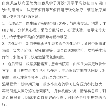
白癜风皮肤病医院为白癜风学子开设“开学季高效祛白专项门
诊”利用周末、法定节假日等节假日进行强化治疗，缩短治疗周
期，使学习治疗两不误。
1、心理疏导：医生除了疾病的治疗之外，与患者交流、沟通，详
细了解、分析其心理，采取分散转移、心理谈话、暗示法等方
法，给予患者正确的心理疏导与精神鼓励。
2、强化治疗：对前来就诊学生患者给予强化治疗，通过中医磁波
塌渍、负离子药浴、脐疫磁波等，结合西医308光疗、培植手术治
疗等，多管齐下，快速激活黑色素细胞。
3、愈后管理：根据病情需要，患者出院后，由医生为其定制饮食
方案、并且规范患者生活生活作息，主治医师定期电话回访，对
病情、生活注意事项等，进行全方位指导。
温馨提示：新学期开始，很多小患者的学习任务压力都比较大，
容易引起人脑分泌的激素紊乱，身体机能失调，情绪易急躁，刺
激白斑恶化，因此要保持良好的心态，同时给予科学规范的治
疗。