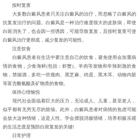
按时复查
大多数白癜风患者只关注白癜风的治疗，而忽略了白癜风的
抗复发治疗的问题。白癜风是一种治疗难度很大的皮肤病，即使
白斑消失了，也会因一些诱因，可能导致复发，且按时复查可使
白癜风治疗更彻底，减少复发的可能性。
注意饮食
白癜风患者在生活中要注意自己的饮食，避免使用会加重病
情的食物，少食海鲜(包括：虾蟹)、羊肉等发物和辛辣刺激的食
物，禁烟酒，多吃一些瘦肉、黑芝麻、鸡蛋、黑木耳、动物内脏
等富含酪氨酸及矿物质的食物。
保持心情愉悦
现代社会面临着巨大的压力，无论成人、儿童，甚至老人，
似乎都有无穷无尽的烦恼。此外，白癜风患者对病情的焦虑可能
会放大这种情绪，这是人性。学会摆脱消极情绪，培养积极乐观
的生活态度是预防白斑复发的关键!
日常护理