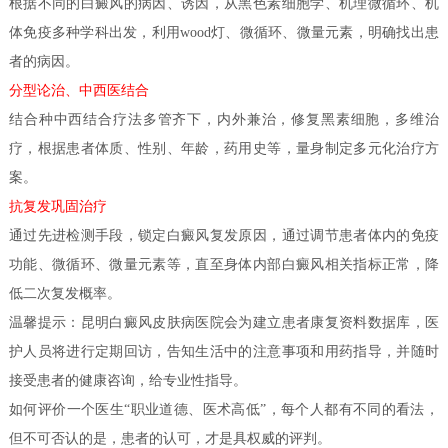
根据不同的白癜风的病因、诱因，从黑色素细胞学、机理微循环、机
体免疫多种学科出发，利用wood灯、微循环、微量元素，明确找出患
者的病因。
分型论治、中西医结合
结合种中西结合疗法多管齐下，内外兼治，修复黑素细胞，多维治
疗，根据患者体质、性别、年龄，药用史等，量身制定多元化治疗方
案。
抗复发巩固治疗
通过先进检测手段，锁定白癜风复发原因，通过调节患者体内的免疫
功能、微循环、微量元素等，直至身体内部白癜风相关指标正常，降
低二次复发概率。
温馨提示：昆明白癜风皮肤病医院会为建立患者康复资料数据库，医
护人员将进行定期回访，告知生活中的注意事项和用药指导，并随时
接受患者的健康咨询，给专业性指导。
如何评价一个医生“职业道德、医术高低”，每个人都有不同的看法，
但不可否认的是，患者的认可，才是具权威的评判。