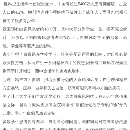
世界卫生组织一份报告显示，中国有超过5400万人患有抑郁症，占总
人口的4.2%。抑郁症这种心理疾病不仅缠上了成年人，而且也把魔爪
伸向了很多青少年。
我国现有白癜风患者约1800万，其中大部分为学生一族。据不完全统
计，22岁以下的白癜风患者占35%以上，白癜风对学子的形象、心
理、学业等有着严重的影响。
青少年得了白癜风在学校学习、社交等受到严重的影响，对自尊心是
毁灭性打击，从而产生一系列精神方面的疾患;因长有白癜风在校园受
到同学排斥嘲笑，而中途辍学的患者也增多。
心理、精神方面影响：担心会被身边的人议论和讥笑，在心理和精神
方面易怒、压抑、自卑和失去自信，还有可能患有精神方面的疾病。
为了让广大学子们早发现早治疗，远离白癜风困扰，在2020年寒假来
临之际，昆明白癜风皮肤病医院特推出“寒假强化治疗专项门诊”专为
儿童、青少年白癜风患者定制!
多数学生患者拥有自卑、自闭等心理问题，寒假期间对前来看诊的患