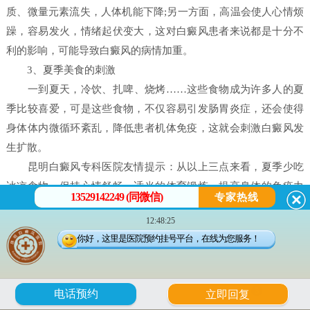
质、微量元素流失，人体机能下降;另一方面，高温会使人心情烦
躁，容易发火，情绪起伏变大，这对白癜风患者来说都是十分不
利的影响，可能导致白癜风的病情加重。
3、夏季美食的刺激
一到夏天，冷饮、扎啤、烧烤……这些食物成为许多人的夏
季比较喜爱，可是这些食物，不仅容易引发肠胃炎症，还会使得
身体体内微循环紊乱，降低患者机体免疫，这就会刺激白癜风发
生扩散。
昆明白癜风专科医院友情提示：从以上三点来看，夏季少吃
冰凉食物、保持心情舒畅，适当的体育锻炼，提高身体的免疫力
13529142249 (同微信)
专家热线
等，都是白癜风必要的日常防护，但是夏季比较重要的一点还是
12:48:25
要做好防晒。
你好，这里是医院预约挂号平台，在线为您服务！
夏季即将来临，新一轮的保健要提上日程，在这个特殊的季
节，白癜风患者除了要经常锻炼外，还要有良好的饮食习惯，以
防生病，避免白癜风恶化。除了注意皮肤护理外，还要注意饮食
6
电话预约
立即回复
调理，多吃一些健康食品，不仅能美容养颜，而且有助于白斑的