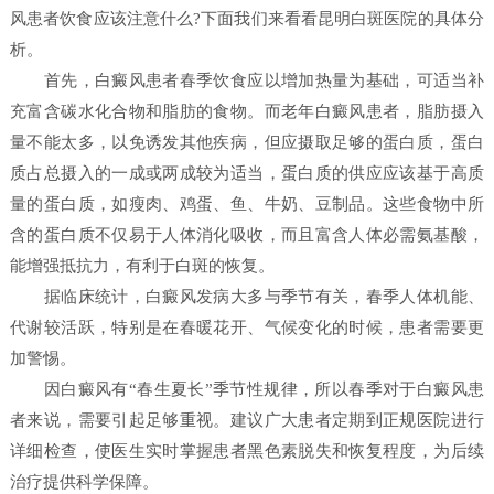
风患者饮食应该注意什么?下面我们来看看昆明白斑医院的具体分
析。
首先，白癜风患者春季饮食应以增加热量为基础，可适当补
充富含碳水化合物和脂肪的食物。而老年白癜风患者，脂肪摄入
量不能太多，以免诱发其他疾病，但应摄取足够的蛋白质，蛋白
质占总摄入的一成或两成较为适当，蛋白质的供应应该基于高质
量的蛋白质，如瘦肉、鸡蛋、鱼、牛奶、豆制品。这些食物中所
含的蛋白质不仅易于人体消化吸收，而且富含人体必需氨基酸，
能增强抵抗力，有利于白斑的恢复。
据临床统计，白癜风发病大多与季节有关，春季人体机能、
代谢较活跃，特别是在春暖花开、气候变化的时候，患者需要更
加警惕。
因白癜风有“春生夏长”季节性规律，所以春季对于白癜风患
者来说，需要引起足够重视。建议广大患者定期到正规医院进行
详细检查，使医生实时掌握患者黑色素脱失和恢复程度，为后续
治疗提供科学保障。