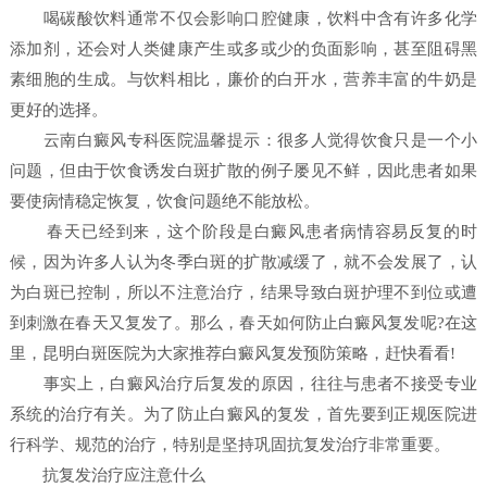
喝碳酸饮料通常不仅会影响口腔健康，饮料中含有许多化学
添加剂，还会对人类健康产生或多或少的负面影响，甚至阻碍黑
素细胞的生成。与饮料相比，廉价的白开水，营养丰富的牛奶是
更好的选择。
云南白癜风专科医院温馨提示：很多人觉得饮食只是一个小
问题，但由于饮食诱发白斑扩散的例子屡见不鲜，因此患者如果
要使病情稳定恢复，饮食问题绝不能放松。
春天已经到来，这个阶段是白癜风患者病情容易反复的时
候，因为许多人认为冬季白斑的扩散减缓了，就不会发展了，认
为白斑已控制，所以不注意治疗，结果导致白斑护理不到位或遭
到刺激在春天又复发了。那么，春天如何防止白癜风复发呢?在这
里，昆明白斑医院为大家推荐白癜风复发预防策略，赶快看看!
事实上，白癜风治疗后复发的原因，往往与患者不接受专业
系统的治疗有关。为了防止白癜风的复发，首先要到正规医院进
行科学、规范的治疗，特别是坚持巩固抗复发治疗非常重要。
抗复发治疗应注意什么