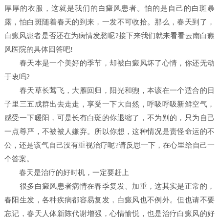
厚厚的衣服，这就是我们的白癜风患者。怕的是自己的白斑暴
露，怕白斑随着春天的到来，一发不可收拾。那么，春天到了，
白癜风患者是否还在为病情发愁呢?接下来我们就来看看云南白癜
风医院的具体回答吧!
春天本是一个美好的季节，却被白癜风坏了心情，你还无动
于衷吗?
春天草长莺飞，大雁回归，阳光和煦，本该在一个适合的日
子里三五成群出去走走，享受一下大自然，呼吸呼吸新鲜空气，
感受一下暖阳，可是长有白斑的你退缩了，不为别的，只为自己
一点尊严，不被被人嫌弃。所以你想，这种情况是责怪命运的不
公，还是该气自己没有重视治疗呢?请反思一下，在心里给自己一
个答案。
春天是治疗的好时机，一定要赶上
很多白癜风患者病情在春季复发、加重，这其实是正常的，
春阳生发，各种疾病都容易复发，白癜风也不例外。但也请不要
忘记，春天人体新陈代谢增强，心情愉悦，也是治疗白癜风的好