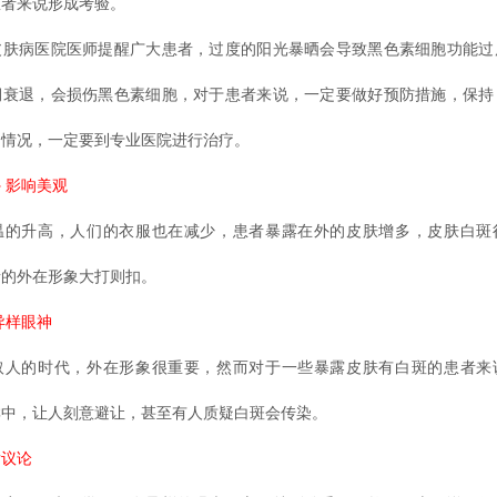
患者来说形成考验。
皮肤病医院医师提醒广大患者，过度的阳光暴晒会导致黑色素细胞功能过
期衰退，会损伤黑色素细胞，对于患者来说，一定要做好预防措施，保持
常情况，一定要到专业医院进行治疗。
 影响美观
温的升高，人们的衣服也在减少，患者暴露在外的皮肤增多，皮肤白斑
者的外在形象大打则扣。
异样眼神
取人的时代，外在形象很重要，然而对于一些暴露皮肤有白斑的患者来
群中，让人刻意避让，甚至有人质疑白斑会传染。
后议论