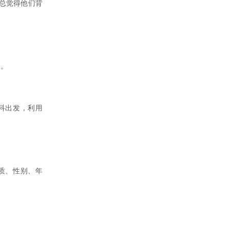
总觉得他们背
门。
科出发，利用
质、性别、年