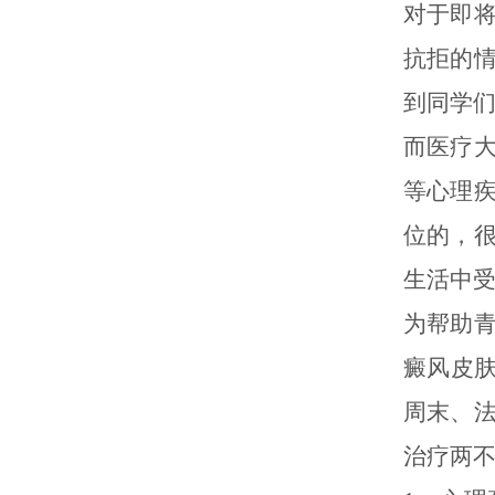
对于即
抗拒的
到同学
而医疗
等心理
位的，
生活中
为帮助
癜风皮肤
周末、
治疗两