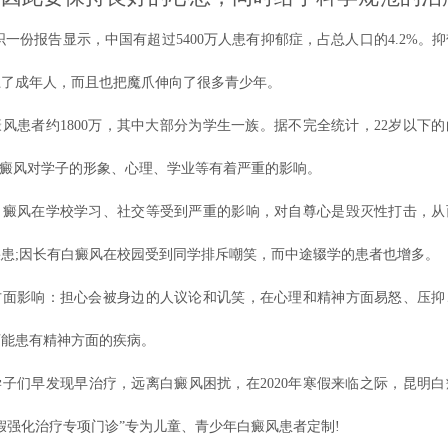
一份报告显示，中国有超过5400万人患有抑郁症，占总人口的4.2%。
上了成年人，而且也把魔爪伸向了很多青少年。
风患者约1800万，其中大部分为学生一族。据不完全统计，22岁以下
白癜风对学子的形象、心理、学业等有着严重的影响。
白癜风在学校学习、社交等受到严重的影响，对自尊心是毁灭性打击，从
患;因长有白癜风在校园受到同学排斥嘲笑，而中途辍学的患者也增多。
方面影响：担心会被身边的人议论和讥笑，在心理和精神方面易怒、压抑
可能患有精神方面的疾病。
子们早发现早治疗，远离白癜风困扰，在2020年寒假来临之际，昆明
假强化治疗专项门诊”专为儿童、青少年白癜风患者定制!