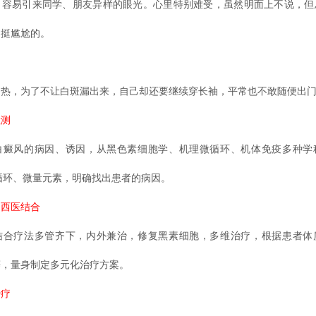
容易引来同学、朋友异样的眼光。心里特别难受，虽然明面上不说，但
，挺尴尬的。
越热，为了不让白斑漏出来，自己却还要继续穿长袖，平常也不敢随便出
检测
白癜风的病因、诱因，从黑色素细胞学、机理微循环、机体免疫多种学
微循环、微量元素，明确找出患者的病因。
中西医结合
结合疗法多管齐下，内外兼治，修复黑素细胞，多维治疗，根据患者体
等，量身制定多元化治疗方案。
治疗