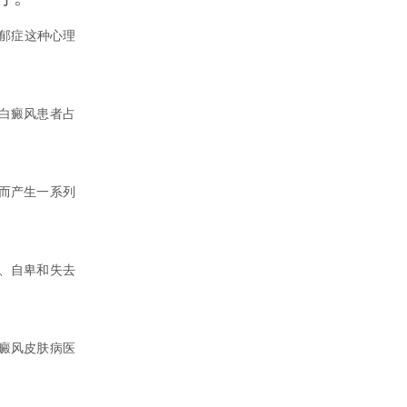
抑郁症这种心理
的白癜风患者占
而产生一系列
、自卑和失去
白癜风皮肤病医