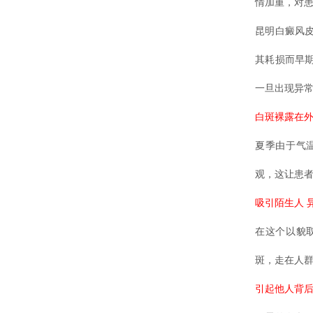
情加重，对
昆明白癜风
其耗损而早
一旦出现异
白斑裸露在外
夏季由于气
观，这让患
吸引陌生人 
在这个以貌
斑，走在人
引起他人背