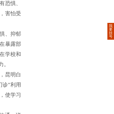
有恐惧、
，害怕受
我
要
惧、抑郁
挂
号
在暴露部
在学校和
力。
，昆明白
门诊”利用
，使学习