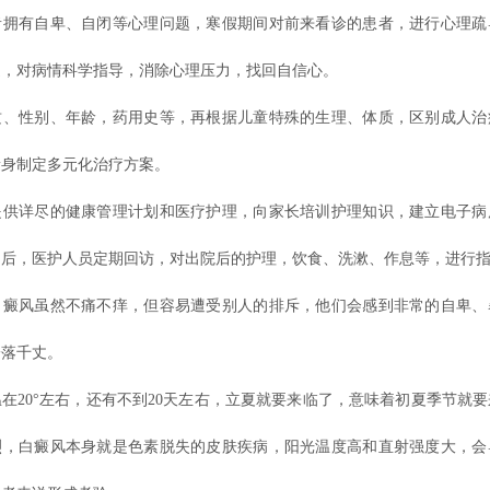
者拥有自卑、自闭等心理问题，寒假期间对前来看诊的患者，进行心理疏
通，对病情科学指导，消除心理压力，找回自信心。
质、性别、年龄，药用史等，再根据儿童特殊的生理、体质，区别成人治
量身制定多元化治疗方案。
提供详尽的健康管理计划和医疗护理，向家长培训护理知识，建立电子病
园后，医护人员定期回访，对出院后的护理，饮食、洗漱、作息等，进行
白癜风虽然不痛不痒，但容易遭受别人的排斥，他们会感到非常的自卑、
一落千丈。
在20°左右，还有不到20天左右，立夏就要来临了，意味着初夏季节就
烈，白癜风本身就是色素脱失的皮肤疾病，阳光温度高和直射强度大，会