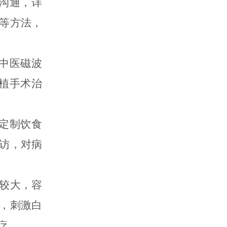
沟通，详
等方法，
中医磁波
培植手术治
定制饮食
访，对病
较大，容
，刺激白
疗。