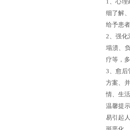
1、心
细了解
给予患
2、强
塌渍、负
疗等，
3、愈
方案、
情、生
温馨提
易引起
斑恶化