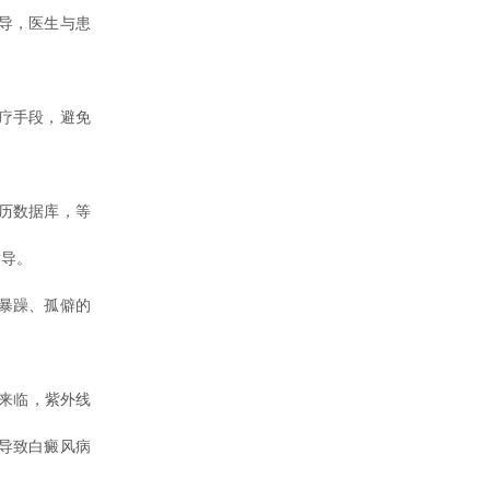
导，医生与患
疗手段，避免
历数据库，等
指导。
暴躁、孤僻的
要来临，紫外线
导致白癜风病