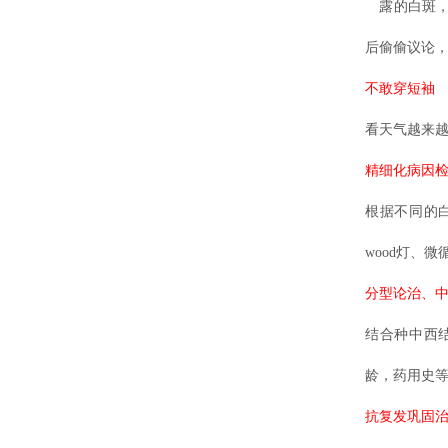
露的白斑，
后偷偷议论
不敢穿短袖
看天气越来
精细化病因
根据不同的
wood灯、
分型论治、
结合种中西
龄，药用史
抗复发巩固