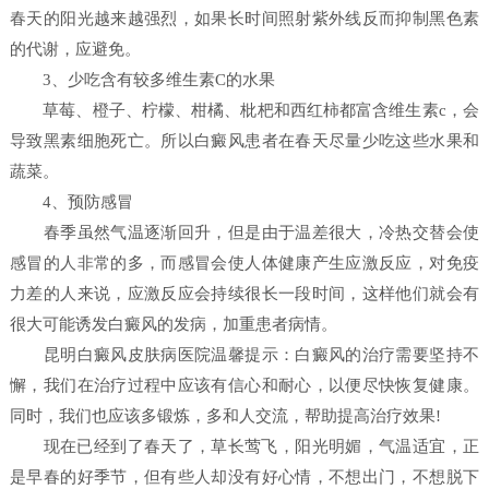
春天的阳光越来越强烈，如果长时间照射紫外线反而抑制黑色素
的代谢，应避免。
3、少吃含有较多维生素C的水果
草莓、橙子、柠檬、柑橘、枇杷和西红柿都富含维生素c，会
导致黑素细胞死亡。所以白癜风患者在春天尽量少吃这些水果和
蔬菜。
4、预防感冒
春季虽然气温逐渐回升，但是由于温差很大，冷热交替会使
感冒的人非常的多，而感冒会使人体健康产生应激反应，对免疫
力差的人来说，应激反应会持续很长一段时间，这样他们就会有
很大可能诱发白癜风的发病，加重患者病情。
昆明白癜风皮肤病医院温馨提示：白癜风的治疗需要坚持不
懈，我们在治疗过程中应该有信心和耐心，以便尽快恢复健康。
同时，我们也应该多锻炼，多和人交流，帮助提高治疗效果!
现在已经到了春天了，草长莺飞，阳光明媚，气温适宜，正
是早春的好季节，但有些人却没有好心情，不想出门，不想脱下