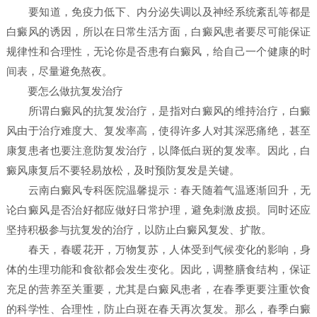
要知道，免疫力低下、内分泌失调以及神经系统紊乱等都是
白癜风的诱因，所以在日常生活方面，白癜风患者要尽可能保证
规律性和合理性，无论你是否患有白癜风，给自己一个健康的时
间表，尽量避免熬夜。
要怎么做抗复发治疗
所谓白癜风的抗复发治疗，是指对白癜风的维持治疗，白癜
风由于治疗难度大、复发率高，使得许多人对其深恶痛绝，甚至
康复患者也要注意防复发治疗，以降低白斑的复发率。因此，白
癜风康复后不要轻易放松，及时预防复发是关键。
云南白癜风专科医院温馨提示：春天随着气温逐渐回升，无
论白癜风是否治好都应做好日常护理，避免刺激皮损。同时还应
坚持积极参与抗复发的治疗，以防止白癜风复发、扩散。
春天，春暖花开，万物复苏，人体受到气候变化的影响，身
体的生理功能和食欲都会发生变化。因此，调整膳食结构，保证
充足的营养至关重要，尤其是白癜风患者，在春季更要注重饮食
的科学性、合理性，防止白斑在春天再次复发。那么，春季白癜