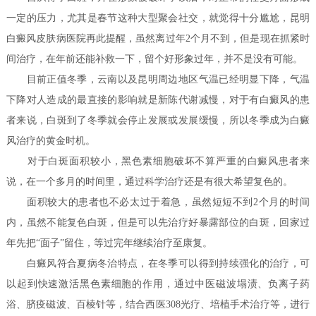
一定的压力，尤其是春节这种大型聚会社交，就觉得十分尴尬，昆明
白癜风皮肤病医院再此提醒，虽然离过年2个月不到，但是现在抓紧时
间治疗，在年前还能补救一下，留个好形象过年，并不是没有可能。
目前正值冬季，云南以及昆明周边地区气温已经明显下降，气温
下降对人造成的最直接的影响就是新陈代谢减慢，对于有白癜风的患
者来说，白斑到了冬季就会停止发展或发展缓慢，所以冬季成为白癜
风治疗的黄金时机。
对于白斑面积较小，黑色素细胞破坏不算严重的白癜风患者来
说，在一个多月的时间里，通过科学治疗还是有很大希望复色的。
面积较大的患者也不必太过于着急，虽然短短不到2个月的时间
内，虽然不能复色白斑，但是可以先治疗好暴露部位的白斑，回家过
年先把“面子”留住，等过完年继续治疗至康复。
白癜风符合夏病冬治特点，在冬季可以得到持续强化的治疗，可
以起到快速激活黑色素细胞的作用，通过中医磁波塌渍、负离子药
浴、脐疫磁波、百棱针等，结合西医308光疗、培植手术治疗等，进行