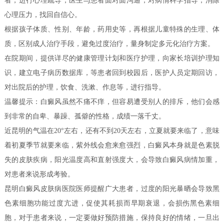
者，进行心理疏导，医生与患者面对面沟通，对病情科学指导，消除
心理压力，找回自信心。
根据孩子体质、性别、年龄，药用史等，再根据儿童特殊的生理、体
质，区别成人治疗手段，避免过度治疗，量身制定多元化治疗方案。
在院期间，提供详尽的健康管理计划和医疗护理，向家长培训护理知
识，建立电子病历数据库，等患者回到校园后，医护人员定期回访，
对出院后的护理，饮食、洗漱、作息等，进行指导。
温馨提示：白癜风虽然不痛不痒，但容易遭受别人的排斥，他们会感
到非常的自卑、暴躁、孤僻的性格，成绩一落千丈。
近昆明的气温在20°左右，还有不到20天左右，立夏就要来临了，意味
着初夏季节就要来临，紫外线会愈来愈强烈，白癜风本身就是色素脱
失的皮肤疾病，阳光温度高和直射强度大，会导致白癜风病情加重，
对患者来说形成考验。
昆明白癜风皮肤病医院医师提醒广大患者，过度的阳光暴晒会导致黑
色素细胞功能过度亢进，促使其耗损而早期衰退，会损伤黑色素细
胞，对于患者来说，一定要做好预防措施，保持良好的情绪，一旦出