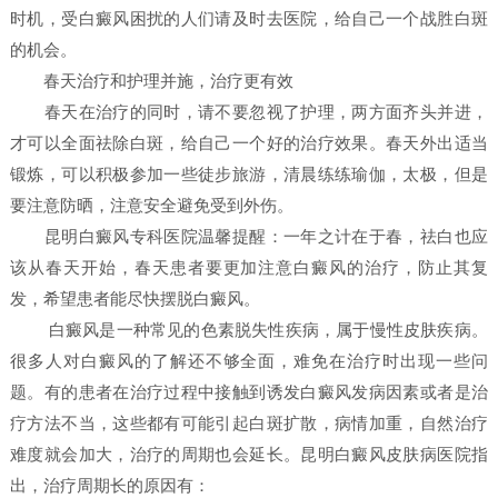
时机，受白癜风困扰的人们请及时去医院，给自己一个战胜白斑
的机会。
春天治疗和护理并施，治疗更有效
春天在治疗的同时，请不要忽视了护理，两方面齐头并进，
才可以全面祛除白斑，给自己一个好的治疗效果。春天外出适当
锻炼，可以积极参加一些徒步旅游，清晨练练瑜伽，太极，但是
要注意防晒，注意安全避免受到外伤。
昆明白癜风专科医院温馨提醒：一年之计在于春，祛白也应
该从春天开始，春天患者要更加注意白癜风的治疗，防止其复
发，希望患者能尽快摆脱白癜风。
白癜风是一种常见的色素脱失性疾病，属于慢性皮肤疾病。
很多人对白癜风的了解还不够全面，难免在治疗时出现一些问
题。有的患者在治疗过程中接触到诱发白癜风发病因素或者是治
疗方法不当，这些都有可能引起白斑扩散，病情加重，自然治疗
难度就会加大，治疗的周期也会延长。昆明白癜风皮肤病医院指
出，治疗周期长的原因有：