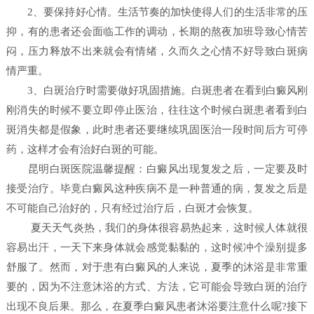
2、要保持好心情。生活节奏的加快使得人们的生活非常的压
抑，有的患者还会面临工作的调动，长期的熬夜加班导致心情苦
闷，压力释放不出来就会有情绪，久而久之心情不好导致白斑病
情严重。
3、白斑治疗时需要做好巩固措施。白斑患者在看到白癜风刚
刚消失的时候不要立即停止医治，往往这个时候白斑患者看到白
斑消失都是假象，此时患者还要继续巩固医治一段时间后方可停
药，这样才会有治好白斑的可能。
昆明白斑医院温馨提醒：白癜风出现复发之后，一定要及时
接受治疗。毕竟白癜风这种疾病不是一种普通的病，复发之后是
不可能自己治好的，只有经过治疗后，白斑才会恢复。
夏天天气炎热，我们的身体很容易热起来，这时候人体就很
容易出汗，一天下来身体就会感觉黏黏的，这时候冲个澡别提多
舒服了。然而，对于患有白癜风的人来说，夏季的沐浴是非常重
要的，因为不注意沐浴的方式、方法，它可能会导致白斑的治疗
出现不良后果。那么，在夏季白癜风患者沐浴要注意什么呢?接下