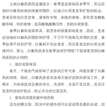
云南白癜风医院温馨提示：春季是皮肤病高发季节，所以应
做好白癜风疾病的保健和预防，以减少白斑复发和扩散的机会。
患者应特别注意饮食，避免吃辛辣、刺激的食物，多吃富含酪氨
酸和铜、锌的食物，提高酪氨酸酶活性，协助白斑恢复。
春季白癜风发病率高，易受各种因素影响复发，因此，患者
必须做好白癜风的预防和护理，千万不可抱着无所谓的态度，春
季如果不好好护理，白癜风不但会复发，而且复发后的白斑会更
难对付。那么，白癜风患者在春季如何护理呢?下面请看昆明白癜
风医院的介绍吧!
1、做好皮肤保湿
春天，干燥的气候影响了皮肤的正常代谢，间接加重了白癜
风的病情。因此，白癜风患者应该每天做好皮肤的保湿工作。多
喝水，为机体提供足够的水分。洗澡时，水温不宜过高，浴后注
意及时涂抹护肤品，防止水分的过度流失。
2、避免高强度的紫外线照射
适当的晒太阳，阳光中的紫外线可以促进黑色素的合成，但