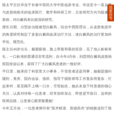
陈太平主任毕业于长春中医药大学中医临床专业、毕业至今一直从事
我
要
与皮肤病相关的临床医疗、教学和科研工作，主攻研究方向为疑难皮
挂
号
肤病，对白癜风有比较深的研究。
擅长分期、分型诊治疑难型白癜风，结合中西医理论，从皮肤免疫学
的角度研究制定了多套白癜风临床治疗方法，使白癜风的治疗更加科
学化、规范化。
陈主任40岁出头，戴着眼镜，脸上带着和蔼的笑容，见了他人彬彬有
礼，一口标准的普通话非常流利，自今年4月份，到昆明白癜风皮肤病
医院坐诊以来，获得了广大白癜风患者的一致好评。
平日里，她承担了科室里大小事务，不管患者还是同事，她都是随叫
随到，查房、院内会诊、值班、指导下级医师等工作复杂而复杂，忙
起来时，甚至顾不上喝一口水，尽管如此，她从未放下对患者的细心
关注，认真对待每一位患者，经常加班加点，即使是节假日，这样的
医师品德，让患者心眼里敬重她!
今年五月份，一位患者将印有“医术精湛、医德高尚”的锦旗送到了陈