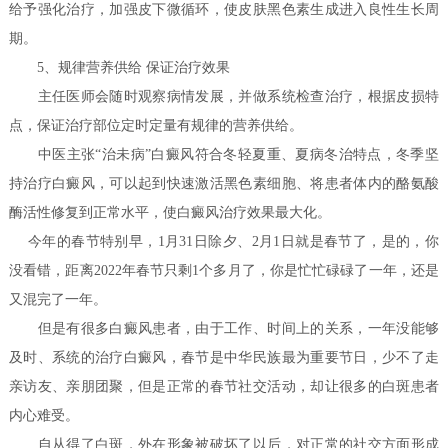
给予强化治疗，加强皮下微循环，使皮肤黑色素生成进入良性生长周
期。
5、规律营养供给 保证治疗效果
主任医师会随时观察病情发展，并做系统检查治疗，根据皮损特
点，保证治疗部位定时定量有规律的营养供给。
中医主张“治未病”白癜风符合冬轻夏重、夏病冬治特点，冬季坚
持治疗白癜风，可以起到快速激活黑色素细胞、将患者体内的酪氨酸
酶活性修复到正常水平，使白癜风治疗效果最大化。
今年的春节特别早，1月31日除夕、2月1日就是春节了，是的，你
没看错，距离2022年春节只剩1个多月了，你是忙忙碌碌了一年，还是
又混完了一年。
但是有很多白癜风患者，由于工作、时间上的关系，一年没能够
及时、系统的治疗白癜风，春节是中华民族最为重要节日，少不了走
亲访友、亲朋团聚，但是正常的春节社交活动，却让很多的白斑患者
内心难受。
自从得了白斑，外在形象被破坏了以后，对正常的社交方面形成