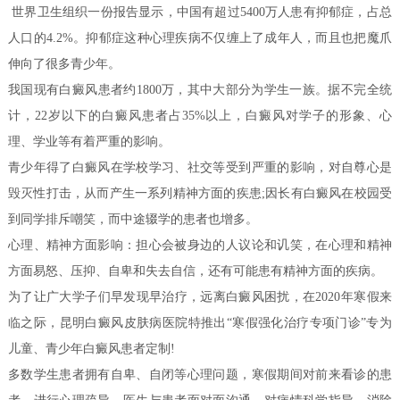
世界卫生组织一份报告显示，中国有超过5400万人患有抑郁症，占总
人口的4.2%。抑郁症这种心理疾病不仅缠上了成年人，而且也把魔爪
伸向了很多青少年。
我国现有白癜风患者约1800万，其中大部分为学生一族。据不完全统
计，22岁以下的白癜风患者占35%以上，白癜风对学子的形象、心
理、学业等有着严重的影响。
青少年得了白癜风在学校学习、社交等受到严重的影响，对自尊心是
毁灭性打击，从而产生一系列精神方面的疾患;因长有白癜风在校园受
到同学排斥嘲笑，而中途辍学的患者也增多。
心理、精神方面影响：担心会被身边的人议论和讥笑，在心理和精神
方面易怒、压抑、自卑和失去自信，还有可能患有精神方面的疾病。
为了让广大学子们早发现早治疗，远离白癜风困扰，在2020年寒假来
临之际，昆明白癜风皮肤病医院特推出“寒假强化治疗专项门诊”专为
儿童、青少年白癜风患者定制!
多数学生患者拥有自卑、自闭等心理问题，寒假期间对前来看诊的患