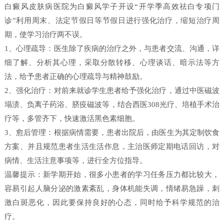
白癜风皮肤病医院为白癜风学子开设“开学季高效祛白专项门
诊”利用周末、法定节假日等节假日进行强化治疗，缩短治疗周
期，使学习治疗两不误。
1、心理疏导：医生除了疾病的治疗之外，与患者交流、沟通，详
细了解、分析其心理，采取分散转移、心理谈话、暗示法等方
法，给予患者正确的心理疏导与精神鼓励。
2、强化治疗：对前来就诊学生患者给予强化治疗，通过中医磁波
塌渍、负离子药浴、脐疫磁波等，结合西医308光疗、培植手术治
疗等，多管齐下，快速激活黑色素细胞。
3、愈后管理：根据病情需要，患者出院后，由医生为其定制饮食
方案、并且规范患者生活生活作息，主治医师定期电话回访，对
病情、生活注意事项等，进行全方位指导。
温馨提示：新学期开始，很多小患者的学习任务压力都比较大，
容易引起人脑分泌的激素紊乱，身体机能失调，情绪易急躁，刺
激白斑恶化，因此要保持良好的心态，同时给予科学规范的治
疗。