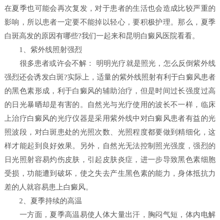
在夏季也可能会再次复发，对于患者的生活也会造成比较严重的
影响，所以患者一定要不能掉以轻心，要积极护理。那么，夏季
白斑高发的原因有哪些?我们一起来和昆明白癜风医院看看。
1、紫外线照射强烈
很多患者或许会不解： 明明光疗就是照光，怎么反倒紫外线
强烈还会诱发白斑?实际上，适量的紫外线照射有利于白癜风患者
的黑色素形成，利于白癜风的辅助治疗，但是时间过长强度过高
的日光暴晒却是有害的。自然光与光疗使用的波长不一样，临床
上治疗白癜风的光疗仪器是采用紫外线中对白癜风患者有益的光
照波段，对白斑患处的光照次数、光照程度都要做到精细化，这
样才能起到良好效果。另外，自然光无法控制照光强度，强烈的
日光照射容易灼伤皮肤，引起皮肤炎症，进一步导致黑色素细胞
受损，功能遭到破坏，使之失去产生黑色素的能力，身体抵抗力
差的人就容易患上白癜风。
2、夏季持续的高温
一方面，夏季高温易使人体大量出汗，胸闷气短，体内电解