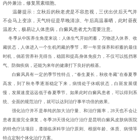
内外兼治，修复黑素细胞。
温馨提示：立秋后的秋老虎是不容忽视，三伏出伏后天气并
不会马上变凉，天气特征是早晚清凉、午后高温暴晒，此时昼夜
温差大，极易让人体患病，白癜风患者尤为需要注意。
冬季从中医养生角度来说：人体生气开始闭蓄，万物进入休养、收
藏状态，人体进入一个生机闭藏的季节，即一年里保养和积蓄的最佳
时机，倘若营养补充得当，稳固和提高身体免疫力，不仅可以抵挡寒
气、防御疾病，还能为来年的健康打下良好的根基。
白癜风具有一定的季节性特点，“春生夏长，秋收冬藏”在春夏季
高发，到了秋冬季逐渐稳定下来，病情处于休眠状态，白斑发展缓
慢，发展速度远远低于春夏季节。如果此时白癜风患者，可以得到系
统、全面的规范治疗，就可以达到治疗事半功倍的效果。
强化治疗并不是单纯的加大治疗量、和治疗频率，28天也不会让
患者直接完全康复，冬季28天强化治疗治疗是昆明白癜风皮肤病医院
的特色疗法项目，遵循临床科学治疗原则、根据年龄、体质、病情等
特点定制个体化治疗方案。