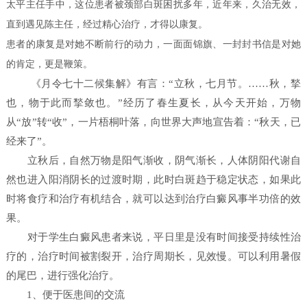
太平主任手中，这位患者被颈部白斑困扰多年，近年来，久治无效，
直到遇见陈主任，经过精心治疗，才得以康复。
患者的康复是对她不断前行的动力，一面面锦旗、一封封书信是对她
的肯定，更是鞭策。
《月令七十二候集解》有言：“立秋，七月节。……秋，揫
也，物于此而揫敛也。”经历了春生夏长，从今天开始，万物
从“放”转“收”，一片梧桐叶落，向世界大声地宣告着：“秋天，已
经来了”。
立秋后，自然万物是阳气渐收，阴气渐长，人体阴阳代谢自
然也进入阳消阴长的过渡时期，此时白斑趋于稳定状态，如果此
时将食疗和治疗有机结合，就可以达到治疗白癜风事半功倍的效
果。
对于学生白癜风患者来说，平日里是没有时间接受持续性治
疗的，治疗时间被割裂开，治疗周期长，见效慢。可以利用暑假
的尾巴，进行强化治疗。
1、便于医患间的交流