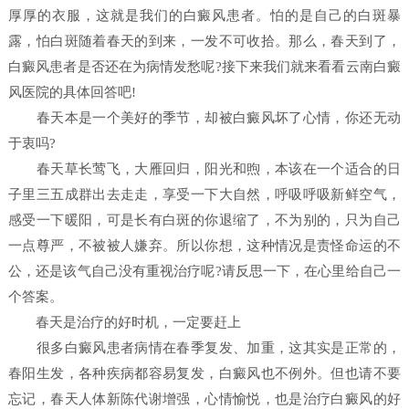
厚厚的衣服，这就是我们的白癜风患者。怕的是自己的白斑暴
露，怕白斑随着春天的到来，一发不可收拾。那么，春天到了，
白癜风患者是否还在为病情发愁呢?接下来我们就来看看云南白癜
风医院的具体回答吧!
春天本是一个美好的季节，却被白癜风坏了心情，你还无动
于衷吗?
春天草长莺飞，大雁回归，阳光和煦，本该在一个适合的日
子里三五成群出去走走，享受一下大自然，呼吸呼吸新鲜空气，
感受一下暖阳，可是长有白斑的你退缩了，不为别的，只为自己
一点尊严，不被被人嫌弃。所以你想，这种情况是责怪命运的不
公，还是该气自己没有重视治疗呢?请反思一下，在心里给自己一
个答案。
春天是治疗的好时机，一定要赶上
很多白癜风患者病情在春季复发、加重，这其实是正常的，
春阳生发，各种疾病都容易复发，白癜风也不例外。但也请不要
忘记，春天人体新陈代谢增强，心情愉悦，也是治疗白癜风的好