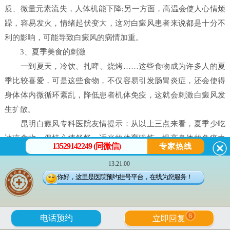
质、微量元素流失，人体机能下降;另一方面，高温会使人心情烦
躁，容易发火，情绪起伏变大，这对白癜风患者来说都是十分不
利的影响，可能导致白癜风的病情加重。
3、夏季美食的刺激
一到夏天，冷饮、扎啤、烧烤……这些食物成为许多人的夏
季比较喜爱，可是这些食物，不仅容易引发肠胃炎症，还会使得
身体体内微循环紊乱，降低患者机体免疫，这就会刺激白癜风发
生扩散。
昆明白癜风专科医院友情提示：从以上三点来看，夏季少吃
冰凉食物、保持心情舒畅，适当的体育锻炼，提高身体的免疫力
13529142249 (同微信)
专家热线
等，都是白癜风必要的日常防护，但是夏季比较重要的一点还是
13:21:00
要做好防晒。
你好，这里是医院预约挂号平台，在线为您服务！
夏季即将来临，新一轮的保健要提上日程，在这个特殊的季
节，白癜风患者除了要经常锻炼外，还要有良好的饮食习惯，以
防生病，避免白癜风恶化。除了注意皮肤护理外，还要注意饮食
6
电话预约
立即回复
调理，多吃一些健康食品，不仅能美容养颜，而且有助于白斑的