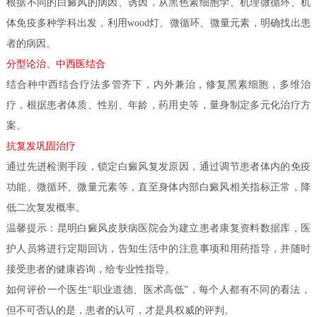
根据不同的白癜风的病因、诱因，从黑色素细胞学、机理微循环、机
体免疫多种学科出发，利用wood灯、微循环、微量元素，明确找出患
者的病因。
分型论治、中西医结合
结合种中西结合疗法多管齐下，内外兼治，修复黑素细胞，多维治
疗，根据患者体质、性别、年龄，药用史等，量身制定多元化治疗方
案。
抗复发巩固治疗
通过先进检测手段，锁定白癜风复发原因，通过调节患者体内的免疫
功能、微循环、微量元素等，直至身体内部白癜风相关指标正常，降
低二次复发概率。
温馨提示：昆明白癜风皮肤病医院会为建立患者康复资料数据库，医
护人员将进行定期回访，告知生活中的注意事项和用药指导，并随时
接受患者的健康咨询，给专业性指导。
如何评价一个医生“职业道德、医术高低”，每个人都有不同的看法，
但不可否认的是，患者的认可，才是具权威的评判。