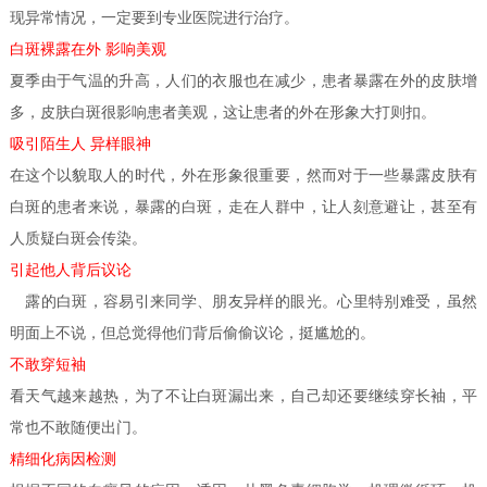
现异常情况，一定要到专业医院进行治疗。
白斑裸露在外 影响美观
夏季由于气温的升高，人们的衣服也在减少，患者暴露在外的皮肤增
多，皮肤白斑很影响患者美观，这让患者的外在形象大打则扣。
吸引陌生人 异样眼神
在这个以貌取人的时代，外在形象很重要，然而对于一些暴露皮肤有
白斑的患者来说，暴露的白斑，走在人群中，让人刻意避让，甚至有
人质疑白斑会传染。
引起他人背后议论
露的白斑，容易引来同学、朋友异样的眼光。心里特别难受，虽然
明面上不说，但总觉得他们背后偷偷议论，挺尴尬的。
不敢穿短袖
看天气越来越热，为了不让白斑漏出来，自己却还要继续穿长袖，平
常也不敢随便出门。
精细化病因检测