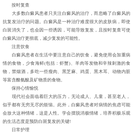
按时复查
大多数白癜风患者只关注白癜风的治疗，而忽略了白癜风的
抗复发治疗的问题。白癜风是一种治疗难度很大的皮肤病，即使
白斑消失了，也会因一些诱因，可能导致复发，且按时复查可使
白癜风治疗更彻底，减少复发的可能性。
注意饮食
白癜风患者在生活中要注意自己的饮食，避免使用会加重病
情的食物，少食海鲜(包括：虾蟹)、羊肉等发物和辛辣刺激的食
物，禁烟酒，多吃一些瘦肉、黑芝麻、鸡蛋、黑木耳、动物内脏
等富含酪氨酸及矿物质的食物。
保持心情愉悦
现代社会面临着巨大的压力，无论成人、儿童，甚至老人，
似乎都有无穷无尽的烦恼。此外，白癜风患者对病情的焦虑可能
会放大这种情绪，这是人性。学会摆脱消极情绪，培养积极乐观
的生活态度是预防白斑复发的关键!
日常护理