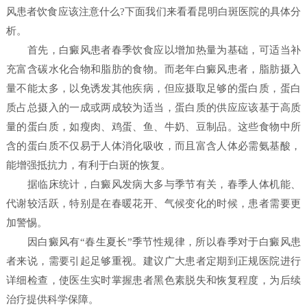
风患者饮食应该注意什么?下面我们来看看昆明白斑医院的具体分
析。
首先，白癜风患者春季饮食应以增加热量为基础，可适当补
充富含碳水化合物和脂肪的食物。而老年白癜风患者，脂肪摄入
量不能太多，以免诱发其他疾病，但应摄取足够的蛋白质，蛋白
质占总摄入的一成或两成较为适当，蛋白质的供应应该基于高质
量的蛋白质，如瘦肉、鸡蛋、鱼、牛奶、豆制品。这些食物中所
含的蛋白质不仅易于人体消化吸收，而且富含人体必需氨基酸，
能增强抵抗力，有利于白斑的恢复。
据临床统计，白癜风发病大多与季节有关，春季人体机能、
代谢较活跃，特别是在春暖花开、气候变化的时候，患者需要更
加警惕。
因白癜风有“春生夏长”季节性规律，所以春季对于白癜风患
者来说，需要引起足够重视。建议广大患者定期到正规医院进行
详细检查，使医生实时掌握患者黑色素脱失和恢复程度，为后续
治疗提供科学保障。