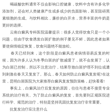
喝碳酸饮料通常不仅会影响口腔健康，饮料中含有许多化学
添加剂，还会对人类健康产生或多或少的负面影响，甚至阻碍黑
素细胞的生成。与饮料相比，廉价的白开水，营养丰富的牛奶是
更好的选择。
云南白癜风专科医院温馨提示：很多人觉得饮食只是一个小
问题，但由于饮食诱发白斑扩散的例子屡见不鲜，因此患者如果
要使病情稳定恢复，饮食问题绝不能放松。
春天已经到来，这个阶段是白癜风患者病情容易反复的时
候，因为许多人认为冬季白斑的扩散减缓了，就不会发展了，认
为白斑已控制，所以不注意治疗，结果导致白斑护理不到位或遭
到刺激在春天又复发了。那么，春天如何防止白癜风复发呢?在这
里，昆明白斑医院为大家推荐白癜风复发预防策略，赶快看看!
事实上，白癜风治疗后复发的原因，往往与患者不接受专业
系统的治疗有关。为了防止白癜风的复发，首先要到正规医院进
行科学、规范的治疗，特别是坚持巩固抗复发治疗非常重要。
抗复发治疗应注意什么