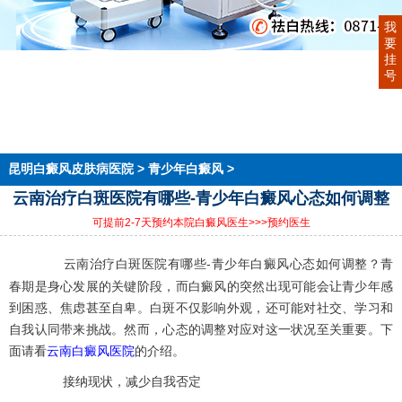
我
要
挂
首页
号
医院简介
医生团队
在线预约
就医指南
来院路线
昆明白癜风皮肤病医院
>
青少年白癜风
>
云南治疗白斑医院有哪些-青少年白癜风心态如何调整
可提前2-7天预约本院白癜风医生
>>>预约医生
云南治疗白斑医院有哪些-青少年白癜风心态如何调整？青
春期是身心发展的关键阶段，而白癜风的突然出现可能会让青少年感
到困惑、焦虑甚至自卑。白斑不仅影响外观，还可能对社交、学习和
自我认同带来挑战。然而，心态的调整对应对这一状况至关重要。下
面请看
云南白癜风医院
的介绍。
接纳现状，减少自我否定